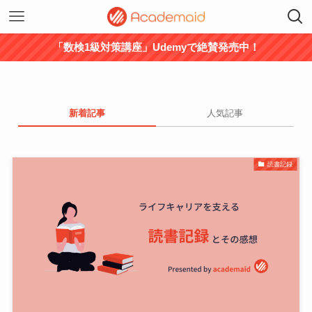
「数検1級対策講座」Udemyで絶賛発売中！
新着記事
人気記事
読書記録