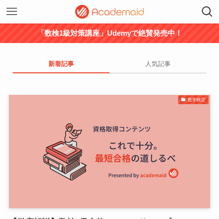
「数検1級対策講座」Udemyで絶賛発売中！
新着記事
人気記事
数学検定