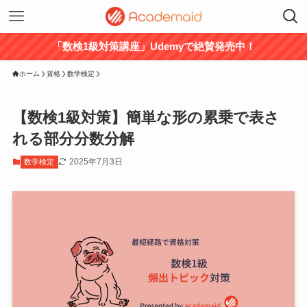
「数検1級対策講座」Udemyで絶賛発売中！
ホーム
資格
数学検定
【数検1級対策】簡単な形の累乗で表さ
れる部分分数分解
2025年7月3日
数学検定