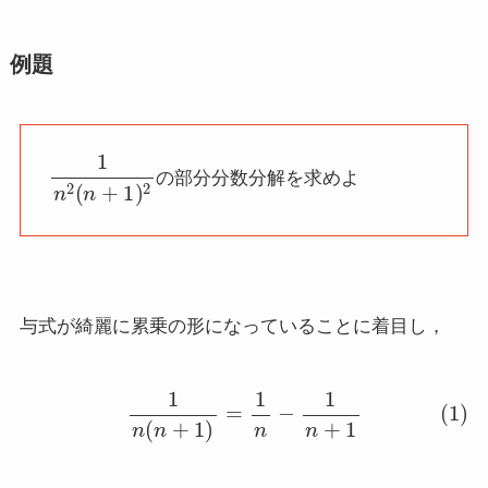
例題
1
n
2
(
n
+
1
)
2
の部分分数分解を求めよ
与式が綺麗に累乗の形になっていることに着目し，
(1)
1
n
(
n
+
1
)
=
1
n
−
1
n
+
1