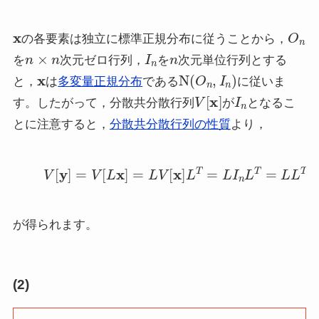
x
O
n
の各要素は独立に標準正規分布に従うことから，
n
×
n
I
n
n
を
次元ゼロ行列，
を
次元単位行列とする
x
N
(
O
n
,
I
n
)
と，
は
多変量正規分布
である
に従いま
V
[
x
]
I
n
す。したがって，分散共分散行列
が
となるこ
とに注意すると，
分散共分散行列の性質
より，
(2)
V
[
y
]
=
V
[
L
x
]
=
L
V
[
x
]
L
T
=
L
I
n
L
T
=
L
L
T
が得られます。
(2)