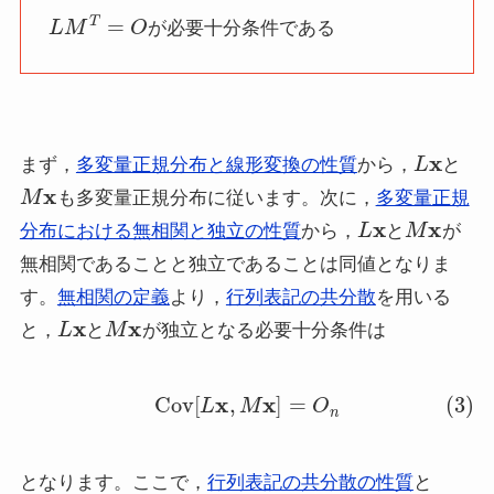
L
M
T
=
O
が必要十分条件である
L
x
まず，
多変量正規分布と線形変換の性質
から，
と
M
x
も多変量正規分布に従います。次に，
多変量正規
L
x
M
x
分布における無相関と独立の性質
から，
と
が
無相関であることと独立であることは同値となりま
す。
無相関の定義
より，
行列表記の共分散
を用いる
L
x
M
x
と，
と
が独立となる必要十分条件は
(3)
Cov
[
L
x
,
M
x
]
=
O
n
となります。ここで，
行列表記の共分散の性質
と