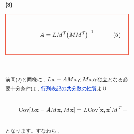
(3)
(5)
A
=
L
M
T
(
M
M
T
)
−
1
L
x
−
A
M
x
M
x
前問(2)と同様に，
と
が独立となる必
要十分条件は，
行列表記の共分散の性質
より
(6)
Cov
[
L
x
−
A
M
x
,
M
x
]
=
L
Cov
[
x
,
x
]
M
T
−
となります。すなわち，