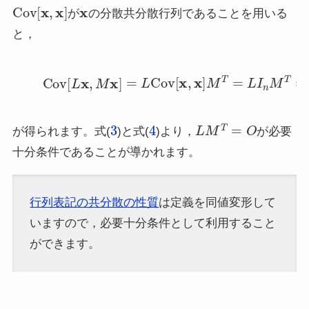
Cov
[
x
,
x
]
x
が
の分散共分散行列であることを用いる
と，
(4)
Cov
[
L
x
,
M
x
]
=
L
Cov
[
x
,
x
]
M
T
=
L
I
n
M
T
=
L
3
4
L
M
T
=
O
が得られます。式(
)と式(
)より，
が必要
十分条件であることが導かれます。
行列表記の共分散の性質
は定義を同値変形して
いますので，必要十分条件として利用すること
ができます。