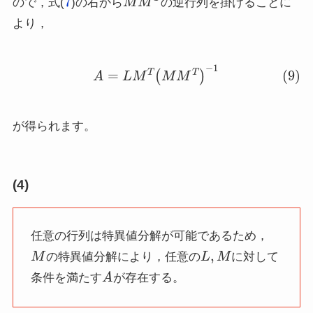
ので，式(
)の右から
の逆行列を掛けることに
より，
(9)
A
=
L
M
T
(
M
M
T
)
−
1
が得られます。
(4)
任意の行列は特異値分解が可能であるため，
M
L
,
M
の特異値分解により，任意の
に対して
A
条件を満たす
が存在する。