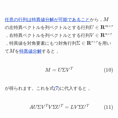
M
任意の行列は特異値分解が可能であること
から，
U
∈
R
m
×
r
の左特異ベクトルを列ベクトルとする行列
V
∈
R
n
×
r
，右特異ベクトルを列ベクトルとする行列
Σ
∈
R
r
×
r
，特異値を対角要素にもつ対角行列
を用い
M
て
を
特異値分解
すると，
(10)
M
=
U
Σ
V
T
7
が得られます。これを式(
)に代入すると，
(11)
A
U
Σ
V
T
V
Σ
U
T
=
L
V
Σ
U
T