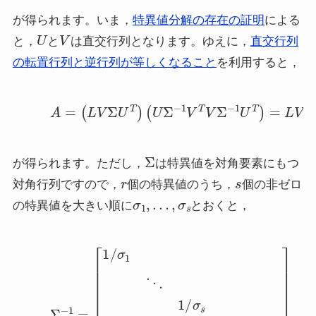
が得られます。いま，
特異値分解の存在の証明
による
U
V
と，
と
は直交行列となります。ゆえに，
直交行列
の転置行列と逆行列が等しくなること
を利用すると，
(12)
A
=
(
L
V
Σ
U
T
)
(
U
Σ
−
1
V
T
V
Σ
−
1
U
T
)
=
L
V
Σ
−
Σ
が得られます。ただし，
は特異値を対角要素にもつ
r
s
対角行列ですので，
個の特異値のうち，
個の非ゼロ
σ
1
,
…
,
σ
s
の特異値を大きい順に
とおくと，
(13)
Σ
−
1
=
[
1
/
σ
1
⋱
1
/
σ
s
0
⋱
0
]