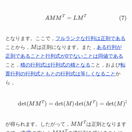
(7)
A
M
M
T
=
L
M
T
となります。ここで，
フルランクな行列は正則である
M
ことから，
は正則になります。また，
ある行列が
正則であることと行列式が0でないことは同値である
こと，
積の行列式は行列式の積となる
こと，および
転
置行列の行列式ともとの行列式は等しくなること
か
ら，
(8)
det
(
M
M
T
)
=
det
(
M
)
det
(
M
T
)
=
det
(
M
)
2
≠
0
M
M
T
が得られます。したがって，
は正則となります
7
M
M
T