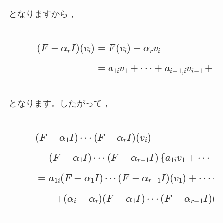
となりますから，
(16)
(
F
−
α
r
I
)
(
v
i
)
=
F
(
v
i
)
−
α
r
v
i
(17)
=
a
1
i
v
1
+
⋯
+
a
i
−
1
,
i
となります。したがって，
(
F
−
(
α
F
1
−
I
α
)
⋯
r
−
(
1
F
I
−
)
(
α
v
r
1
I
)
)
+
(
v
⋯
i
)
(18)
+
a
i
−
=
1
(
,
F
i
(
−
F
α
−
1
α
I
1
)
⋯
I
)
⋯
(
F
(
−
F
α
−
r
α
−
r
1
−
I
1
)
{
I
a
)
(