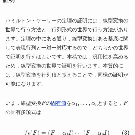
ハミルトン・ケーリーの定理の証明には，線型変換の
世界で行う方法と，行列形式の世界で行う方法があり
ます。定理の中にある通り，線型変換はある基底に関
して表現行列と一対一対応するので，どちらかの世界
で証明を行えばよいです。本稿では，汎用性を高める
ため，線型変換の世界で証明を行います。本質的に
は，線型変換を行列積と捉えることで，同様の証明が
可能になります。
F
α
1
,
…
,
α
n
F
いま，線型変換
の
固有値
を
とすると，
の固有多項式は
(3)
f
F
(
F
)
=
(
F
−
α
1
I
)
⋯
(
F
−
α
n
I
)