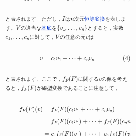
I
n
と表されます。ただし，
は
次元
恒等変換
を表しま
V
{
v
1
,
…
,
v
n
}
す。
の適当な
基底
を
とすると，実数
c
1
,
…
,
c
n
V
v
に対して，
の任意の元
は
(4)
v
=
c
1
v
1
+
⋯
+
c
n
v
n
f
F
(
F
)
v
と表されます。ここで，
に関する
の像を考え
f
F
(
F
)
ると，
が線型変換であることに注意して，
(5)
f
F
+
(
f
F
F
)
(
(
F
v
)
)
(
=
c
f
n
F
v
(
n
F
)
)
(7)
(
c
1
=
v
c
1
1
+
f
F
⋯
(
F
+
)
c
(
n
v
v
1
n
)
+
)
(6)
⋯
+
=
c
f
F
n
(
f
F
F
)
(
(
F
c
)
1
(
v
v
n