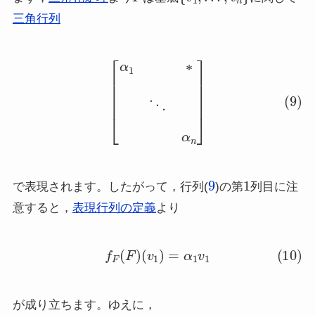
三角行列
(9)
[
α
1
∗
⋱
α
n
]
9
1
で表現されます。したがって，行列(
)の第
列目に注
意すると，
表現行列の定義
より
(10)
f
F
(
F
)
(
v
1
)
=
α
1
v
1
が成り立ちます。ゆえに，