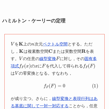
ハミルトン・ケーリーの定理
V
K
n
を
上の
次元
ベクトル空間
とする。ただ
K
C
R
し，
は複素数空間
または実数空間
を表
V
F
す。
の任意の
線型変換
に対し，その
固有多
f
F
(
x
)
x
F
f
F
(
F
)
項式
の
に
を代入して得られる
V
は
の零変換となる。すなわち，
(1)
f
F
(
F
)
=
0
が成り立つ。さらに，
線型変換と表現行列はあ
る基底に関して一対一対応する
ことから，任意