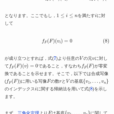
1
≤
i
≤
n
i
となります。ここでもし，
を満たす
に対
して
(8)
f
F
(
F
)
(
v
i
)
=
0
7
V
v
が成り立つとすれば，式(
)より任意の
の元
に対し
f
F
(
F
)
(
v
)
=
0
f
F
(
F
)
て
であること，すなわち
が零変
換であることを示せます。そこで，以下では合成写像
f
F
(
F
)
F
r
V
{
v
1
,
…
,
v
n
}
(
)に用いる写像
の数
と
の基底
i
8
のインデックス
に関する帰納法を用いて式(
)を示し
ます。
F
{
v
1
,
…
,
v
n
}
まず，
三角化定理
より
は基底
に関して