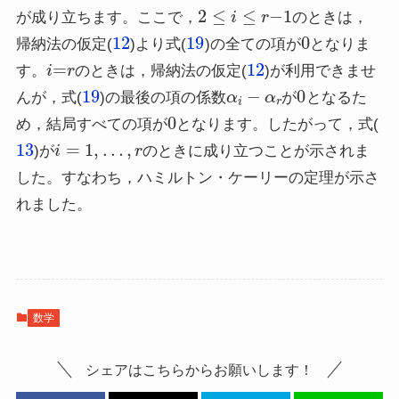
2
≤
i
≤
r
−
1
が成り立ちます。ここで，
のときは，
12
19
0
帰納法の仮定(
)より式(
)の全ての項が
となりま
i
=
r
12
す。
のときは，帰納法の仮定(
)が利用できませ
19
α
i
−
α
r
0
んが，式(
)の最後の項の係数
が
となるた
0
め，結局すべての項が
となります。したがって，式(
13
i
=
1
,
…
,
r
)が
のときに成り立つことが示されま
した。すなわち，ハミルトン・ケーリーの定理が示さ
れました。
数学
シェアはこちらからお願いします！