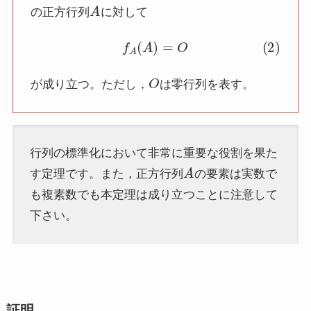
A
の正方行列
に対して
(2)
f
A
(
A
)
=
O
O
が成り立つ。ただし，
は零行列を表す。
行列の標準化において非常に重要な役割を果た
A
す定理です。また，正方行列
の要素は実数で
も複素数でも本定理は成り立つことに注意して
下さい。
証明