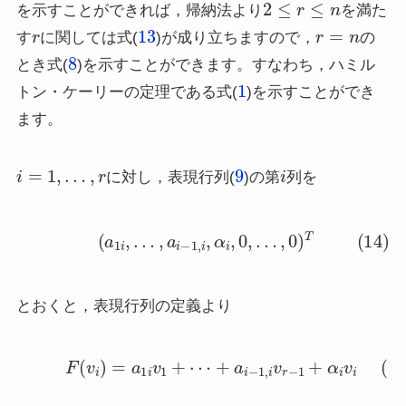
を示すことができれば，帰納法より
を満た
r
13
r
=
n
す
に関しては式(
)が成り立ちますので，
の
8
とき式(
)を示すことができます。すなわち，ハミル
1
トン・ケーリーの定理である式(
)を示すことができ
ます。
i
=
1
,
…
,
r
9
i
に対し，表現行列(
)の第
列を
(14)
(
a
1
i
,
…
,
a
i
−
1
,
i
,
α
i
,
0
,
…
,
0
)
T
とおくと，表現行列の定義より
(15)
F
(
v
i
)
=
a
1
i
v
1
+
⋯
+
a
i
−
1
,
i
v
r
−
1
+
α
i
v
i