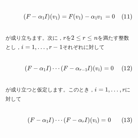
(11)
(
F
−
α
1
I
)
(
v
1
)
=
F
(
v
1
)
−
α
1
v
1
=
0
r
2
≤
r
≤
n
が成り立ちます。次に，
を
を満たす整数
i
=
1
,
…
,
r
−
1
とし，
それぞれに対して
(12)
(
F
−
α
1
I
)
⋯
(
F
−
α
r
−
1
I
)
(
v
i
)
=
0
i
=
1
,
…
,
r
が成り立つと仮定します。このとき，
に
対して
(13)
(
F
−
α
1
I
)
⋯
(
F
−
α
r
I
)
(
v
i
)
=
0
2
≤
r
≤
n