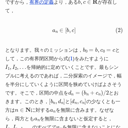
ですから，
有界の定義
より，ある
が存在し
て，
(2)
a
n
∈
[
b
,
c
]
b
0
=
b
,
c
0
=
c
となります。我々のミッションは，
と
1
して，この有界閉区間から式(
)をみたすように
I
1
,
I
2
,
…
を帰納的に定めていくことです。最もシン
プルに考えるのであれば，二分探索のイメージで，幅
を半分にしていくように区間を狭めていけばよさそう
d
n
=
(
b
n
+
c
n
)
/
2
です。そこで，区間の中点を
とお
[
b
n
,
d
n
]
[
d
n
,
c
n
]
きます。このとき，
と
の少なくとも一
n
∈
N
a
n
方は
に対する
を無限に含みます。なぜな
a
n
ら，両方とも
を無限に含まないと仮定すると，
I
n
,
I
n
−
1
,
…
a
n
のすべてで
を無限に含まないことにな