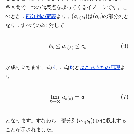
各区間で一つの代表点を取ってくるイメージです。こ
(
a
n
(
k
)
)
(
a
n
)
のとき，
部分列の定義
より，
は
の部分列と
k
なり，すべての
に対して
(6)
b
k
≤
a
n
(
k
)
≤
c
k
4
6
が成り立ちます。式(
)，式(
)と
はさみうちの原理
よ
り，
(7)
lim
k
→
∞
a
n
(
k
)
=
a
(
a
n
(
k
)
)
a
となります。すなわち，部分列
は
に収束する
ことが示されました。