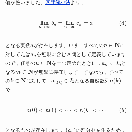
備が整いました。
区間縮小法
より，
(4)
lim
n
→
∞
b
n
=
lim
n
→
∞
c
n
=
a
a
n
∈
N
となる実数
が存在します。いま，すべての
に
I
n
a
n
対して
は
を無限に含む区間として定義しています
n
∈
N
a
m
∈
I
n
ので，任意の
を一つ定めたときに，
と
m
∈
N
なる
が無限に存在します。すなわち，すべて
k
∈
N
a
n
(
k
)
∈
I
k
n
(
k
)
の
に対して，
となる自然数列
で，
(5)
n
(
0
)
<
n
(
1
)
<
⋯
<
n
(
k
)
<
⋯
(
a
n
)
となるものが存在します。
の部分列を作るため，