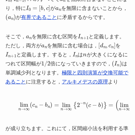
I
0
=
[
b
,
c
]
a
n
り，特に
が
を無限に含まないことから，
(
a
n
)
が
有界であること
に矛盾するからです。
a
n
I
n
+
1
そこで，
を無限に含む区間を
と定義します。
a
n
[
d
n
,
c
n
]
ただし，両方が
を無限に含む場合は，
を
I
n
+
1
I
n
n
と定義します。すると，
は
が大きくになるに
1
/
2
(
I
n
)
つれて区間幅が
倍になっていきますので，
は
単調減少列となります。
極限と四則演算が交換可能で
あること
に注意すると，
アルキメデスの原理
より
(3)
lim
n
→
∞
(
c
n
−
b
n
)
=
lim
n
→
∞
{
2
−
n
(
c
−
b
)
}
=
(
lim
が成り立ちます。これにて，区間縮小法を利用する準