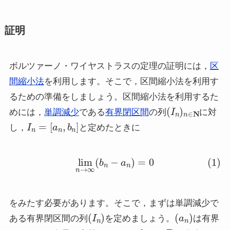
証明
ボルツァーノ・ワイヤストラスの定理の証明には，
区
間縮小法
を利用します。そこで，区間縮小法を利用す
るための準備をしましょう。区間縮小法を利用するた
(
I
n
)
n
∈
N
めには，
単調減少
である
有界閉区間
の列
に対
I
n
=
[
a
n
,
b
n
]
し，
と定めたときに
(1)
lim
n
→
∞
(
b
n
−
a
n
)
=
0
をみたす必要があります。そこで，まずは単調減少で
(
I
n
)
(
a
n
)
ある有界閉区間の列
を定めましょう。
は有界
b
,
c
∈
R