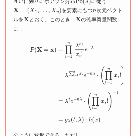
互いに独立にポアソン分布
に従う
X
=
(
X
1
,
…
,
X
n
)
n
を要素にもつ
次元ベクト
X
X
ルを
とおく。このとき，
の確率質量関数
は，
1
(8)
n
x
P
i
!
)
(
−
X
1
=
(10)
x
)
=
∏
=
i
λ
=
t
1
e
n
−
λ
n
x
λ
i
⋅
x
(
i
∏
!
e
i
−
=
λ
1
(9)
n
x
i
=
!
)
λ
−
∑
1
i
(11)
=
1
n
=
x
g
i
e
λ
−
(
n
t
;
λ
λ
⋅
)
のように変形できる。ただし，