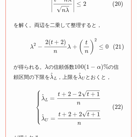
を解く。両辺を二乗して整理すると，
(21)
λ
2
−
2
(
t
+
2
)
n
λ
+
(
t
n
)
2
≤
0
λ
100
(
1
−
α
)
%
が得られる。
の信頼係数
の信
λ
^
L
λ
^
U
頼区間の下限を
，上限を
とおくと，
(22)
{
λ
^
L
=
t
+
2
−
2
t
+
1
n
λ
^
U
=
t
+
2
+
2
t
+
1
n