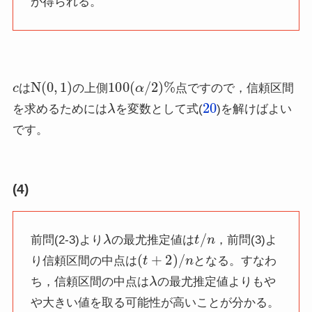
が得られる。
c
N
(
0
,
1
)
100
(
α
/
2
)
%
は
の上側
点ですので，信頼区間
λ
20
を求めるためには
を変数として式(
)を解けばよい
です。
(4)
λ
t
/
n
前問(2-3)より
の最尤推定値は
，前問(3)よ
(
t
+
2
)
/
n
り信頼区間の中点は
となる。すなわ
λ
ち，信頼区間の中点は
の最尤推定値よりもや
や大きい値を取る可能性が高いことが分かる。