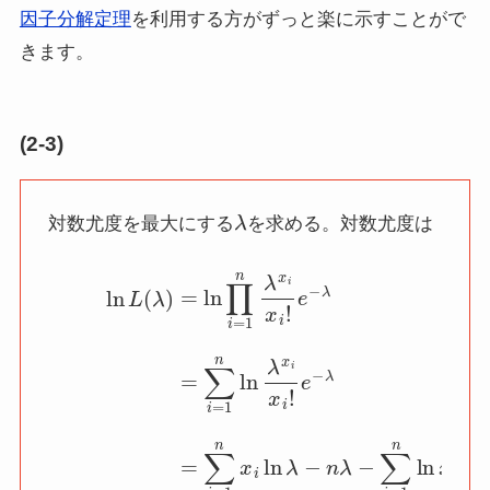
因子分解定理
を利用する方がずっと楽に示すことがで
きます。
(2-3)
λ
対数尤度を最大にする
を求める。対数尤度は
(14)
λ
(16)
ln
L
=
(
∑
λ
i
)
=
=
1
ln
n
∏
x
i
i
ln
=
1
λ
−
n
λ
n
x
λ
i
−
x
∑
i
!
e
i
=
−
1
λ
n
(15)
ln
x
i
=
!
(17)
∑
i
=
1
∝
n
ln
ln
λ
λ
⋅
x
T
i
x
−
i