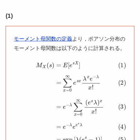
(1)
モーメント母関数の定義
より，ポアソン分布の
モーメント母関数は以下のように計算される。
(1)
M
X
(4)
(
s
=
)
(3)
=
e
E
−
=
λ
[
e
e
e
s
−
e
X
λ
s
∑
]
λ
(2)
(5)
x
=
=
0
=
∑
∞
exp
x
(
=
e
s
0
[
λ
λ
∞
(
)
e
e
x
s
s
x
−
x
!
λ
1
x
)
]
e
−
λ
x
!