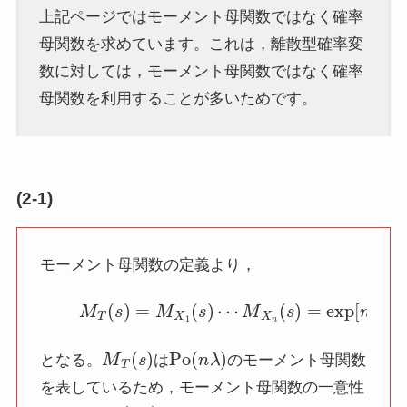
上記ページではモーメント母関数ではなく確率
母関数を求めています。これは，離散型確率変
数に対しては，モーメント母関数ではなく確率
母関数を利用することが多いためです。
(2-1)
モーメント母関数の定義より，
(7)
M
T
(
s
)
=
M
X
1
(
s
)
⋯
M
X
n
(
s
)
=
exp
[
n
λ
(
e
s
M
T
(
s
)
Po
(
n
λ
)
となる。
は
のモーメント母関数
を表しているため，モーメント母関数の一意性
T
Po
(
n
λ
)