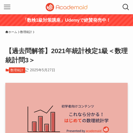
「数検1級対策講座」Udemyで絶賛発売中！
ホーム
数理統計
【過去問解答】2021年統計検定1級＜数理
統計問3＞
2025年5月27日
数理統計