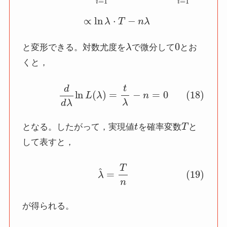
λ
0
と変形できる。対数尤度を
で微分して
とお
くと，
(18)
d
d
λ
ln
L
(
λ
)
=
t
λ
−
n
=
0
t
T
となる。したがって，実現値
を確率変数
と
して表すと，
(19)
λ
^
=
T
n
が得られる。