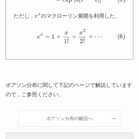
e
x
ただし，
のマクローリン展開を利用した。
(6)
e
x
=
1
+
x
1
!
+
x
2
2
!
+
⋯
ポアソン分布に関して下記のページで解説しています
ので，ご参照ください。
ポアソン分布の解説へ