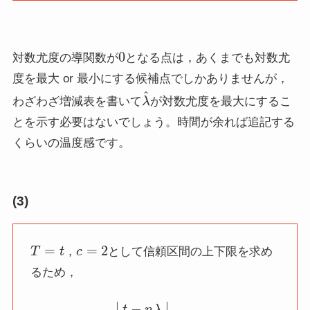
0
対数尤度の導関数が
となる点は，あくまでも対数尤
度を最大 or 最小にする候補点でしかありませんが，
λ
^
わざわざ増減表を書いて
が対数尤度を最大にするこ
とを示す必要はないでしょう。時間が余れば追記する
くらいの温度感です。
(3)
T
=
t
c
=
2
，
として信頼区間の上下限を求め
るため，
(20)
|
t
−
n
λ
n
λ
|
≤
2