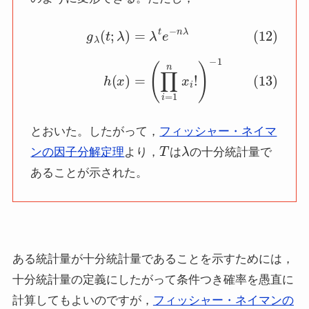
(12)
g
λ
(
t
;
λ
)
=
λ
t
e
−
n
λ
(13)
h
(
x
)
=
(
∏
i
=
1
n
x
i
!
)
−
1
とおいた。したがって，
フィッシャー・ネイマ
T
λ
ンの因子分解定理
より，
は
の十分統計量で
あることが示された。
ある統計量が十分統計量であることを示すためには，
十分統計量の定義にしたがって条件つき確率を愚直に
計算してもよいのですが，
フィッシャー・ネイマンの