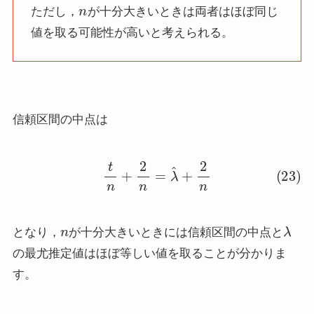
n
ただし，
が十分大きいときは両者はほぼ同じ
値を取る可能性が高いと考えられる。
信頼区間の中点は
(23)
t
n
+
2
n
=
λ
^
+
2
n
n
λ
となり，
が十分大きいときには信頼区間の中点と
の最尤推定値はほぼ等しい値を取ることが分かりま
す。