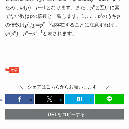
φ
(
p
)
=
p
−
1
p
e
ため，
となります。また，
と互いに素
p
1
,
…
,
p
e
p
でない数は
の倍数と一致します。
のうち
p
e
/
p
=
p
e
−
1
の倍数は
個存在することに注意すれば，
φ
(
p
e
)
=
p
e
−
p
e
−
1
と表されます。
数学
シェアはこちらからお願いします！
URLをコピーする