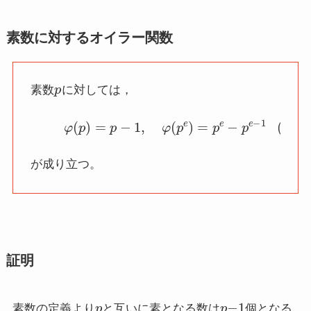
素数に対するオイラー関数
p
素数
に対しては，
(1)
φ
(
p
)
=
p
−
1
,
φ
(
p
e
)
=
p
e
−
p
e
−
1
が成り立つ。
証明
p
p
−
1
素数の定義より
と互いに素となる数は
個となる