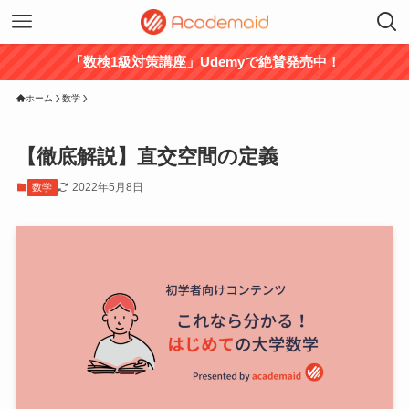
「数検1級対策講座」Udemyで絶賛発売中！
ホーム
数学
【徹底解説】直交空間の定義
2022年5月8日
数学