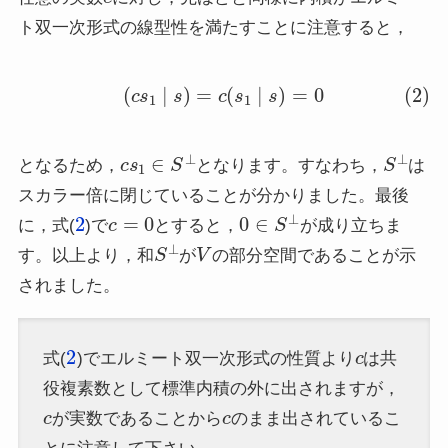
ト双一次形式の線型性を満たすことに注意すると，
(2)
(
c
s
1
∣
s
)
=
c
(
s
1
∣
s
)
=
0
c
s
1
∈
S
⊥
S
⊥
となるため，
となります。すなわち，
は
スカラー倍に閉じていることが分かりました。最後
2
c
=
0
0
∈
S
⊥
に，式(
)で
とすると，
が成り立ちま
S
⊥
V
す。以上より，和
が
の部分空間であることが示
されました。
2
c
式(
)でエルミート双一次形式の性質より
は共
役複素数として標準内積の外に出されますが，
c
c
が実数であることから
のまま出されているこ