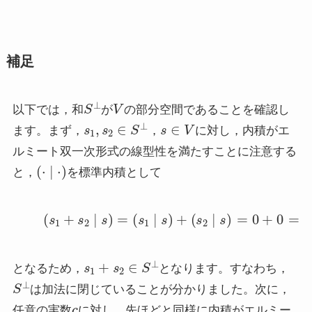
補足
S
⊥
V
以下では，和
が
の部分空間であることを確認し
s
1
,
s
2
∈
S
⊥
s
∈
V
ます。まず，
，
に対し，内積がエ
ルミート双一次形式の線型性を満たすことに注意する
(
⋅
∣
⋅
)
と，
を標準内積として
(1)
(
s
1
+
s
2
∣
s
)
=
(
s
1
∣
s
)
+
(
s
2
∣
s
)
=
0
+
0
=
0
s
1
+
s
2
∈
S
⊥
となるため，
となります。すなわち，
S
⊥
は加法に閉じていることが分かりました。次に，
c
任意の実数
に対し，先ほどと同様に内積がエルミー