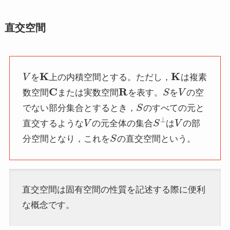
直交空間
V
K
K
を
上の内積空間とする。ただし，
は複素
C
R
S
V
数空間
または実数空間
を表す。
を
の空
S
でない部分集合とするとき，
のすべての元と
V
S
⊥
V
直交するような
の元全体の集合
は
の部
S
分空間となり，これを
の直交空間という。
直交空間は固有空間の性質を記述する際に便利
な概念です。