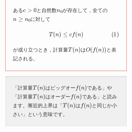
c
>
0
n
0
ある
と自然数
が存在して，全ての
n
≥
n
0
に対して
(1)
T
(
n
)
≤
c
f
(
n
)
T
(
n
)
O
(
f
(
n
)
)
が成り立つとき，計算量
は
と表
記される。
T
(
n
)
f
(
n
)
「計算量
はビッグオー
である」や
T
(
n
)
f
(
n
)
「計算量
はオーダー
である」と読み
T
(
n
)
f
(
n
)
ます。漸近的上界は「
は
と同じか小
さい」という意味です。