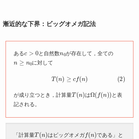
漸近的な下界：ビッグオメガ記法
c
>
0
n
0
ある
と自然数
が存在して，全ての
n
≥
n
0
に対して
(2)
T
(
n
)
≥
c
f
(
n
)
T
(
n
)
Ω
(
f
(
n
)
)
が成り立つとき，計算量
は
と表
記される。
T
(
n
)
f
(
n
)
「計算量
はビッグオメガ
である」と