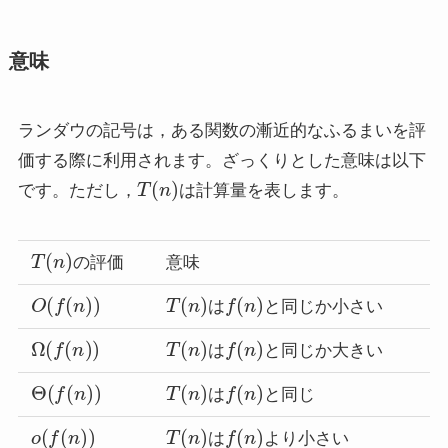
意味
ランダウの記号は，ある関数の漸近的なふるまいを評
価する際に利用されます。ざっくりとした意味は以下
T
(
n
)
です。ただし，
は計算量を表します。
T
(
n
)
の評価
意味
O
(
f
(
n
)
)
T
(
n
)
f
(
n
)
は
と同じか小さい
Ω
(
f
(
n
)
)
T
(
n
)
f
(
n
)
は
と同じか大きい
Θ
(
f
(
n
)
)
T
(
n
)
f
(
n
)
は
と同じ
o
(
f
(
n
)
)
T
(
n
)
f
(
n
)
は
より小さい