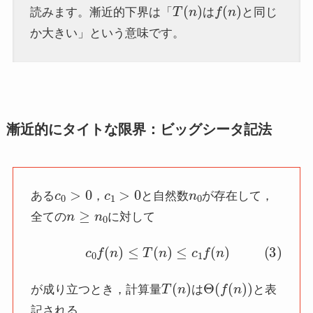
T
(
n
)
f
(
n
)
読みます。漸近的下界は「
は
と同じ
か大きい」という意味です。
漸近的にタイトな限界：ビッグシータ記法
c
0
>
0
c
1
>
0
n
0
ある
，
と自然数
が存在して，
n
≥
n
0
全ての
に対して
(3)
c
0
f
(
n
)
≤
T
(
n
)
≤
c
1
f
(
n
)
T
(
n
)
Θ
(
f
(
n
)
)
が成り立つとき，計算量
は
と表
記される。