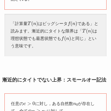
T
(
n
)
f
(
n
)
「計算量
はビッグシータ
である」と
T
(
n
)
読みます。漸近的にタイトな限界は「
は
f
(
n
)
理想状態でも最悪状態でも
と同じ」とい
う意味です。
漸近的にタイトでない上界：スモールオー記法
c
>
0
n
0
任意の
に対し，ある自然数
が存在し
n
≥
n
0