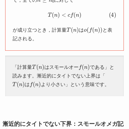
て，全ての
に対して
(4)
T
(
n
)
<
c
f
(
n
)
T
(
n
)
o
(
f
(
n
)
)
が成り立つとき，計算量
は
と表
記される。
T
(
n
)
f
(
n
)
「計算量
はスモールオー
である」と
読みます。漸近的にタイトでない上界は「
T
(
n
)
f
(
n
)
は
より小さい」という意味です。
漸近的にタイトでない下界：スモールオメガ記