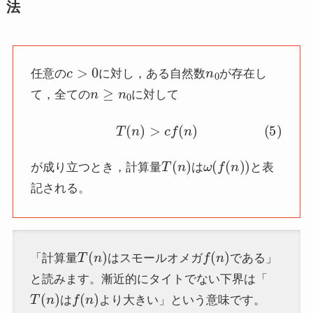
法
c
>
0
n
0
任意の
に対し，ある自然数
が存在し
n
≥
n
0
て，全ての
に対して
(5)
T
(
n
)
>
c
f
(
n
)
T
(
n
)
ω
(
f
(
n
)
)
が成り立つとき，計算量
は
と表
記される。
T
(
n
)
f
(
n
)
「計算量
はスモールオメガ
である」
と読みます。漸近的にタイトでない下界は「
T
(
n
)
f
(
n
)
は
より大きい」という意味です。