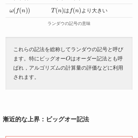
ω
(
f
(
n
)
)
T
(
n
)
f
(
n
)
は
より大きい
ランダウの記号の意味
これらの記法を総称してランダウの記号と呼び
O
ます。特にビッグオー
はオーダー記法とも呼
ばれ，アルゴリズムの計算量の評価などに利用
されます。
漸近的な上界：ビッグオー記法