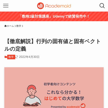
「数検1級対策講座」Udemyで絶賛発売中！
ホーム
数学
【徹底解説】行列の固有値と固有ベクト
ルの定義
2022年4月30日
数学