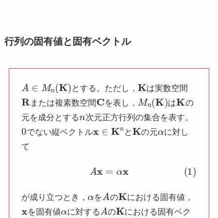
行列の固有値と固有ベクトル
A
∈
M
n
(
K
)
K
とする。ただし，
は実数空間
R
C
M
n
(
K
)
K
または複素数空間
を表し，
は
の
n
元を成分とする
次元正方行列の集合を表す。
0
x
∈
K
n
K
α
でない縦ベクトル
と
の元
に対し
て
(1)
A
x
=
α
x
α
A
K
が成り立つとき，
を
の
における固有値，
x
α
A
K
を固有値
に対する
の
における固有ベク