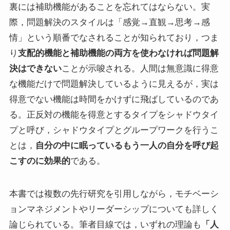
裏には補助機能があることを忘れてはならない。実
際，問題解決のスタイルは「感覚→直観→思考→感
情」という順番でなされることが知られており，つま
り
支配的機能と補助機能の両方を使わなければ問題解
決はできない
ことが示唆される。人間は無意識に得意
な機能だけで問題解決しているように見えるが，実は
得意でない機能は時間をかけずに飛ばしているのであ
る。正反対の機能を得意とするタイプをシャドウタイ
プと呼び，シャドウタイプとグループワークを行うこ
とは，
自分の中に眠っているもう一人の自分を呼び起
こすのに効果的
である。
本書では複数の先行研究を引用しながら，モチベーシ
ョンマネジメントやリーダーシップについても詳しく
論じられている。筆者目線では，いずれの理論も
「人