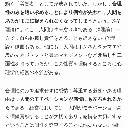
動く「労働者」として形成されていた。しかし，
合理
性のみを追い求めることにより個性が失われ，人間を
あるがままに捉えられなくなってしまう
という。X-Y
理論によれば，人間は生来怠け者である（X理論）一
方で，自ら挑戦し責任をとることも辞さない（Y理
論）側面もある。他にも，人間はホンネとタテマエや
表のマネジメントと裏のマネジメントなど
矛盾した二
面性
を持っているが，この性質を理解するところに心
理学的経営の本質がある。
合理性のみを追求せずに感情も尊重する必要がある理
由は，
人間のモチベーションが感情にも左右されるか
ら
である。経営においては，人間がモチベーション高
く価値貢献することが大切であり，感情を大切にする
ということは個性を尊重することに他ならない。個性