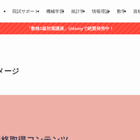
院試サポート
機械学習
統計学
情報理論
数学
資
「数検1級対策講座」Udemyで絶賛発売中！
メージ