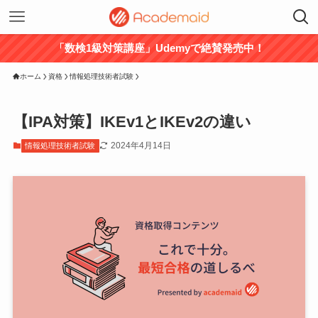
「数検1級対策講座」Udemyで絶賛発売中！
ホーム
資格
情報処理技術者試験
【IPA対策】IKEv1とIKEv2の違い
2024年4月14日
情報処理技術者試験