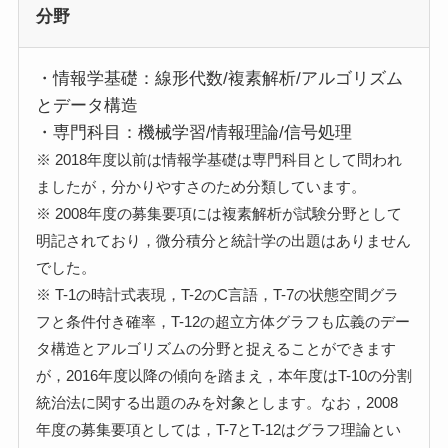
分野
・情報学基礎：線形代数/複素解析/アルゴリズム
とデータ構造
・専門科目：機械学習/情報理論/信号処理
※ 2018年度以前は情報学基礎は専門科目として問われ
ましたが，分かりやすさのため分類しています。
※ 2008年度の募集要項には複素解析が試験分野として
明記されており，微分積分と統計学の出題はありません
でした。
※ T-1の時計式表現，T-2のC言語，T-7の状態空間グラ
フと条件付き確率，T-12の超立方体グラフも広義のデー
タ構造とアルゴリズムの分野と捉えることができます
が，2016年度以降の傾向を踏まえ，本年度はT-10の分割
統治法に関する出題のみを対象とします。なお，2008
年度の募集要項としては，T-7とT-12はグラフ理論とい